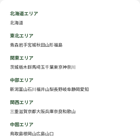
北海道エリア
北海道
東北エリア
青森
岩手
宮城
秋田
山形
福島
関東エリア
茨城
栃木
群馬
埼玉
千葉
東京
神奈川
中部エリア
新潟
富山
石川
福井
山梨
長野
岐阜
静岡
愛知
関西エリア
三重
滋賀
京都
大阪
兵庫
奈良
和歌山
中国エリア
鳥取
島根
岡山
広島
山口