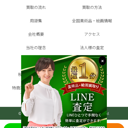
買取の流れ
買取の方法
用語集
全国美術品・絵画情報
会社概要
アクセス
当社の理念
法人様の査定
お客様の声
よくある質問
税金シミュレーター
代表インタビュー
特商法に基づく表記・プラ
サイトマップ
イバシーポリシー
©2026 美術品・絵画買取センター All Rights Reserved.