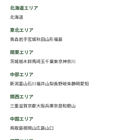
北海道エリア
北海道
東北エリア
青森
岩手
宮城
秋田
山形
福島
関東エリア
茨城
栃木
群馬
埼玉
千葉
東京
神奈川
中部エリア
新潟
富山
石川
福井
山梨
長野
岐阜
静岡
愛知
関西エリア
三重
滋賀
京都
大阪
兵庫
奈良
和歌山
中国エリア
鳥取
島根
岡山
広島
山口