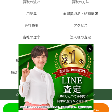
買取の流れ
買取の方法
用語集
全国美術品・絵画情報
会社概要
アクセス
当社の理念
法人様の査定
お客様の声
よくある質問
税金シミュレーター
代表インタビュー
特商法に基づく表記・プラ
サイトマップ
イバシーポリシー
©2026 美術品・絵画買取センター All Rights Reserved.
LINE査定
無料査定フォーム