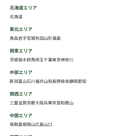
北海道エリア
北海道
東北エリア
青森
岩手
宮城
秋田
山形
福島
関東エリア
茨城
栃木
群馬
埼玉
千葉
東京
神奈川
中部エリア
新潟
富山
石川
福井
山梨
長野
岐阜
静岡
愛知
関西エリア
三重
滋賀
京都
大阪
兵庫
奈良
和歌山
中国エリア
鳥取
島根
岡山
広島
山口