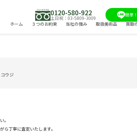
0120-580-922
簡単！
土日祝：03-5809-3009
ホーム
３つのお約束
当社の強み
取扱美術品
買取
ラコウジ
い。
がら丁寧に査定いたします。