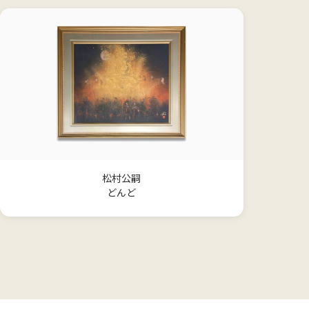
松村公嗣
どんど