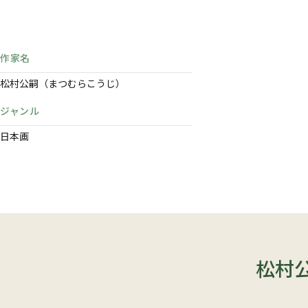
作家名
松村公嗣（まつむらこうじ）
ジャンル
日本画
松村