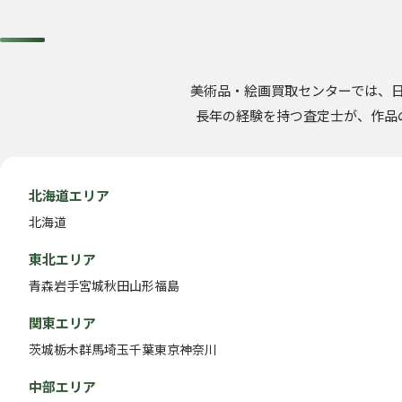
美術品・絵画買取センターでは、
長年の経験を持つ査定士が、作品
北海道エリア
北海道
東北エリア
青森
岩手
宮城
秋田
山形
福島
関東エリア
茨城
栃木
群馬
埼玉
千葉
東京
神奈川
中部エリア