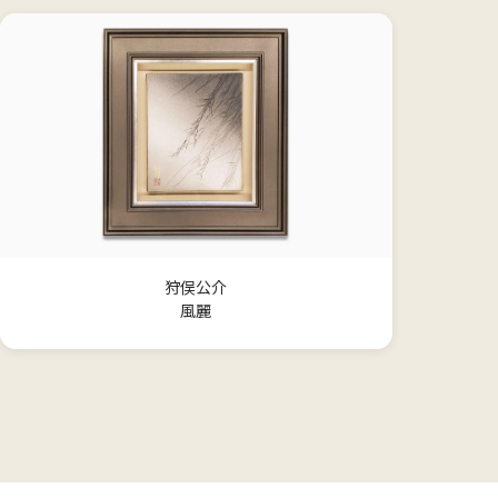
狩俣公介
風麗