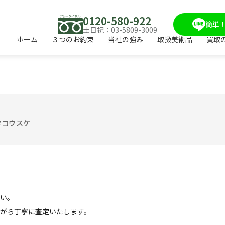
0120-580-922
簡単！
土日祝：03-5809-3009
ホーム
３つのお約束
当社の強み
取扱美術品
買取
タコウスケ
い。
がら丁寧に査定いたします。