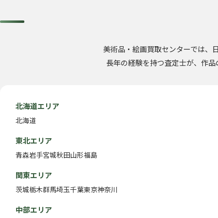
美術品・絵画買取センターでは、
長年の経験を持つ査定士が、作品
北海道エリア
北海道
東北エリア
青森
岩手
宮城
秋田
山形
福島
関東エリア
茨城
栃木
群馬
埼玉
千葉
東京
神奈川
中部エリア