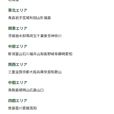
東北エリア
青森
岩手
宮城
秋田
山形
福島
関東エリア
茨城
栃木
群馬
埼玉
千葉
東京
神奈川
中部エリア
新潟
富山
石川
福井
山梨
長野
岐阜
静岡
愛知
関西エリア
三重
滋賀
京都
大阪
兵庫
奈良
和歌山
中国エリア
鳥取
島根
岡山
広島
山口
四国エリア
徳島
香川
愛媛
高知