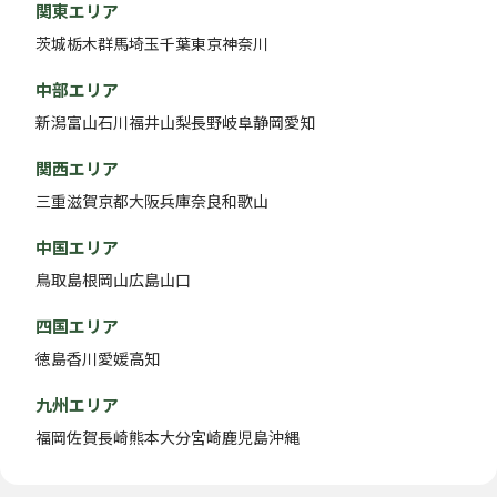
関東エリア
茨城
栃木
群馬
埼玉
千葉
東京
神奈川
中部エリア
新潟
富山
石川
福井
山梨
長野
岐阜
静岡
愛知
関西エリア
三重
滋賀
京都
大阪
兵庫
奈良
和歌山
中国エリア
鳥取
島根
岡山
広島
山口
四国エリア
徳島
香川
愛媛
高知
九州エリア
福岡
佐賀
長崎
熊本
大分
宮崎
鹿児島
沖縄