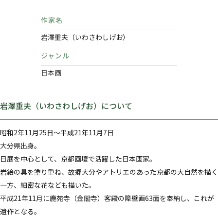
作家名
岩澤重夫（いわさわしげお）
ジャンル
日本画
岩澤重夫（いわさわしげお）について
昭和2年11月25日～平成21年11月7日
大分県出身。
日展を中心として、京都画壇で活躍した日本画家。
岩絵の具を塗り重ね、故郷大分やアトリエのあった京都の大自然を描く
一方、細密な花なども描いた。
平成21年11月に鹿苑寺（金閣寺）客殿の障壁画63面を奉納し、これが
遺作となる。