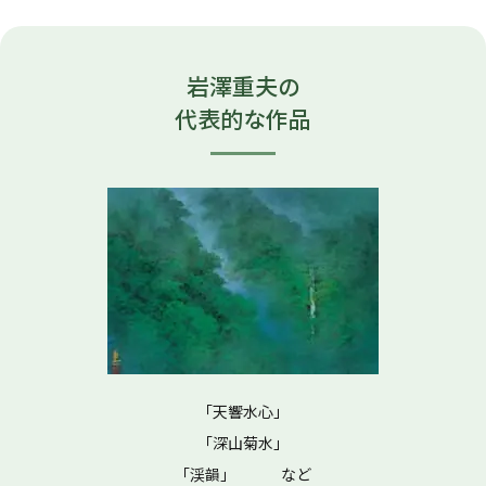
岩澤重夫の
代表的な作品
「天響水心」
「深山菊水」
「渓韻」 など