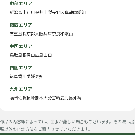
中部エリア
新潟
富山
石川
福井
山梨
長野
岐阜
静岡
愛知
関西エリア
三重
滋賀
京都
大阪
兵庫
奈良
和歌山
中国エリア
鳥取
島根
岡山
広島
山口
四国エリア
徳島
香川
愛媛
高知
九州エリア
福岡
佐賀
長崎
熊本
大分
宮崎
鹿児島
沖縄
作品の内容等によっては、出張が難しい場合もございます。その際は出
張以外の査定方法をご案内させていただきます。