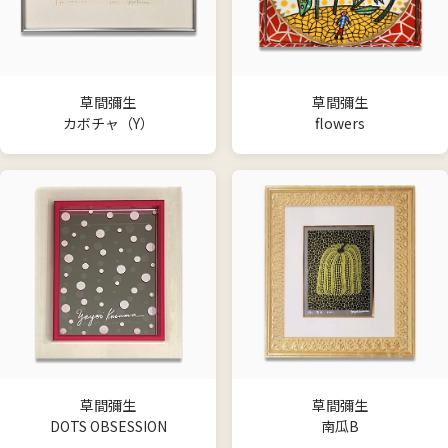
草間彌生
草間彌生
カボチャ（Y）
flowers
草間彌生
草間彌生
DOTS OBSESSION
南瓜B