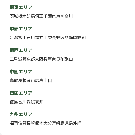
関東エリア
茨城
栃木
群馬
埼玉
千葉
東京
神奈川
中部エリア
新潟
富山
石川
福井
山梨
長野
岐阜
静岡
愛知
関西エリア
三重
滋賀
京都
大阪
兵庫
奈良
和歌山
中国エリア
鳥取
島根
岡山
広島
山口
四国エリア
徳島
香川
愛媛
高知
九州エリア
福岡
佐賀
長崎
熊本
大分
宮崎
鹿児島
沖縄