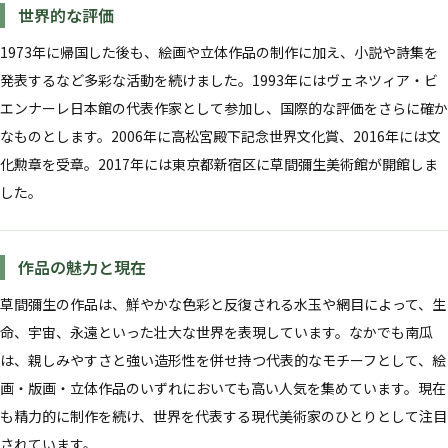
世界的な評価
1973年に帰国した後も、絵画や立体作品の制作に加え、小説や詩集を
発表するなど多彩な活動を続けました。1993年にはヴェネツィア・ビ
エンナーレ日本館の代表作家として参加し、国際的な評価をさらに確か
なものとします。2006年に高松宮殿下記念世界文化賞、2016年には文
化勲章を受章。2017年には東京都新宿区に草間彌生美術館が開館しま
した。
作品の魅力と現在
草間彌生の作品は、鮮やかな色彩と反復される水玉や網目によって、生
命、宇宙、永遠といった壮大な世界を表現しています。なかでも南瓜
は、親しみやすさと強い造形性を併せ持つ代表的なモチーフとして、絵
画・版画・立体作品のいずれにおいても高い人気を集めています。現在
も精力的に制作を続け、世界を代表する現代美術家のひとりとして注目
されています。