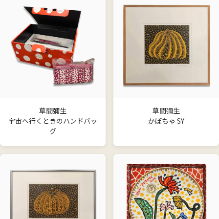
草間彌生
草間彌生
宇宙へ行くときのハンドバッ
かぼちゃ SY
グ