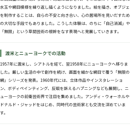
水玉や網目模様を繰り返し描くようになりました。絵を描き、オブジェ
を制作することは、自らの不安と向き合い、心の居場所を見いだすため
の大切な手段でもありました。こうした体験は、のちに「自己消滅」や
「無限」という草間芸術の根幹をなす表現へと発展していきます。
渡米とニューヨークでの活動
1957年に渡米し、シアトルを経て、翌1958年にニューヨークへ移りま
した。厳しい生活の中で創作を続け、画面を細かな網目で覆う「無限の
網」シリーズを発表。1960年代には、立体作品やインスタレーショ
ン、ボディペインティング、反戦を訴えるハプニングなども展開し、ニ
ューヨークの前衛芸術界で注目を集めました。アンディ・ウォーホルや
ドナルド・ジャッドをはじめ、同時代の芸術家とも交流を深めていま
す。