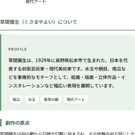
現代アート
草間彌生（くさまやよい）について
PROFILE
草間彌生は、1929年に長野県松本市で生まれた、日本を代
表する前衛芸術家・現代美術家です。水玉や網目、南瓜な
どを象徴的なモチーフとして、絵画・版画・立体作品・イ
ンスタレーションなど幅広い表現を展開しています。
南瓜
水玉
無限の網
現代アート
創作の原点
草間彌生は幼少期から幻視や幻聴に悩まされ、その体験の中で目にした