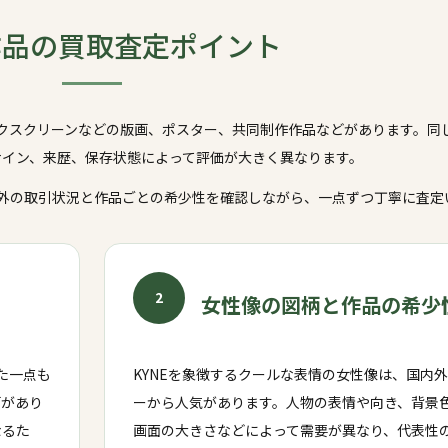
作品の
買取査定ポイント
ルクスクリーンなどの版画、ポスター、共同制作作品などがあります。同
サイン、来歴、保存状態によって評価が大きく異なります。
内外の取引状況と作品ごとの希少性を確認しながら、一点ずつ丁寧に査定
2
女性像の図柄と作品の希少
た一点も
KYNEを象徴するクールな表情の女性像は、国内
画があり
ーから人気があります。人物の表情や向き、背景
なるた
画面の大きさなどによって需要が異なり、代表性