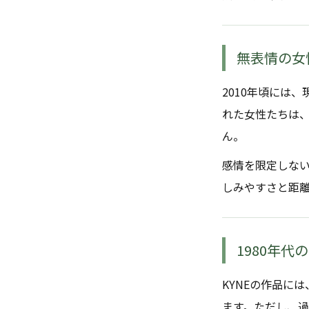
無表情の女
2010年頃には
れた女性たちは
ん。
感情を限定しな
しみやすさと距離
1980年
KYNEの作品に
ます。ただし、