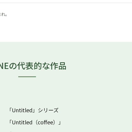
まれ。
NEの
代表的な作品
「Untitled」シリーズ
「Untitled（coffee）」