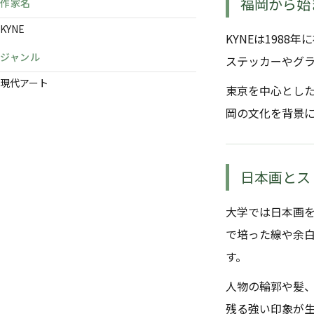
福岡から始
作家名
KYNE
KYNEは198
ジャンル
ステッカーやグ
現代アート
東京を中心とし
岡の文化を背景
日本画とス
大学では日本画
で培った線や余白
す。
人物の輪郭や髪
残る強い印象が