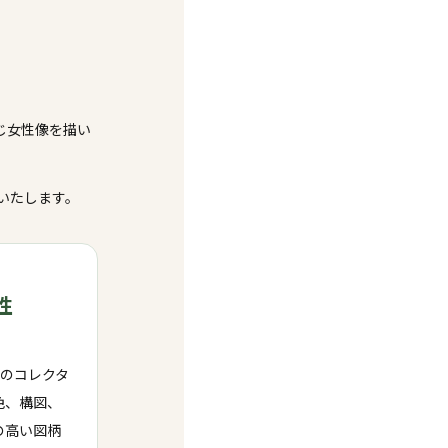
じ女性像を描い
いたします。
性
外のコレクタ
色、構図、
の高い図柄