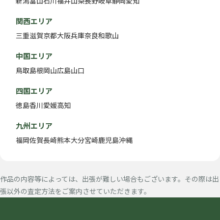
新潟
富山
石川
福井
山梨
長野
岐阜
静岡
愛知
関西エリア
三重
滋賀
京都
大阪
兵庫
奈良
和歌山
中国エリア
鳥取
島根
岡山
広島
山口
四国エリア
徳島
香川
愛媛
高知
九州エリア
福岡
佐賀
長崎
熊本
大分
宮崎
鹿児島
沖縄
作品の内容等によっては、出張が難しい場合もございます。その際は出
張以外の査定方法をご案内させていただきます。