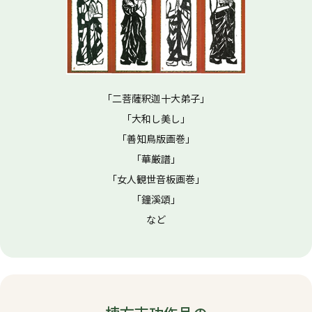
「二菩薩釈迦十大弟子」
「大和し美し」
「善知鳥版画巻」
「華厳譜」
「女人観世音板画巻」
「鐘溪頌」
など