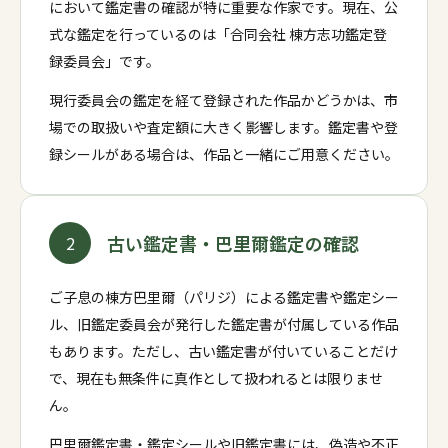
において鑑定書の確認が特に重要な作家です。現在、公
式な鑑定を行っているのは「合同会社 棟方志功鑑定登
録委員会」です。
現行委員会の鑑定を経て登録された作品かどうかは、市
場での取扱いや査定額に大きく影響します。鑑定書や登
録シールがある場合は、作品と一緒にご用意ください。
古い鑑定書・巴里爾鑑定の確認
2
ご子息の棟方巴里爾（パリジ）による鑑定書や鑑定シー
ル、旧鑑定委員会が発行した鑑定書が付属している作品
もあります。ただし、古い鑑定書が付いていることだけ
で、現在も無条件に真作として扱われるとは限りませ
ん。
巴里爾鑑定書・鑑定シールや旧鑑定書には、偽造や不正