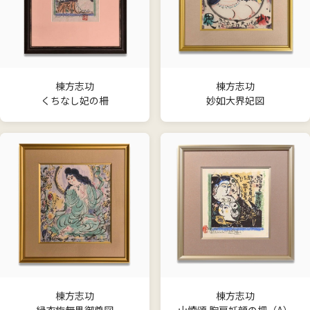
棟方志功
棟方志功
くちなし妃の柵
妙如大界妃図
棟方志功
棟方志功