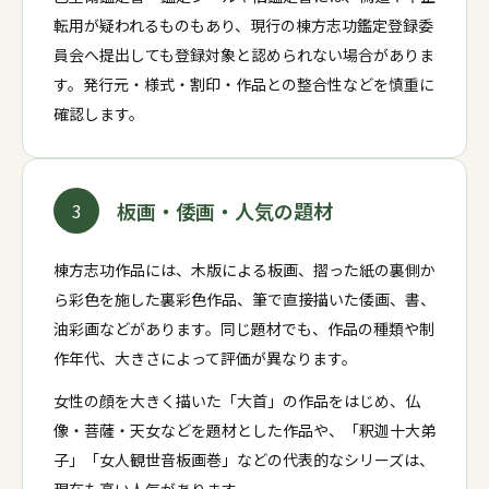
転用が疑われるものもあり、現行の棟方志功鑑定登録委
員会へ提出しても登録対象と認められない場合がありま
す。発行元・様式・割印・作品との整合性などを慎重に
確認します。
板画・倭画・人気の題材
3
棟方志功作品には、木版による板画、摺った紙の裏側か
ら彩色を施した裏彩色作品、筆で直接描いた倭画、書、
油彩画などがあります。同じ題材でも、作品の種類や制
作年代、大きさによって評価が異なります。
女性の顔を大きく描いた「大首」の作品をはじめ、仏
像・菩薩・天女などを題材とした作品や、「釈迦十大弟
子」「女人観世音板画巻」などの代表的なシリーズは、