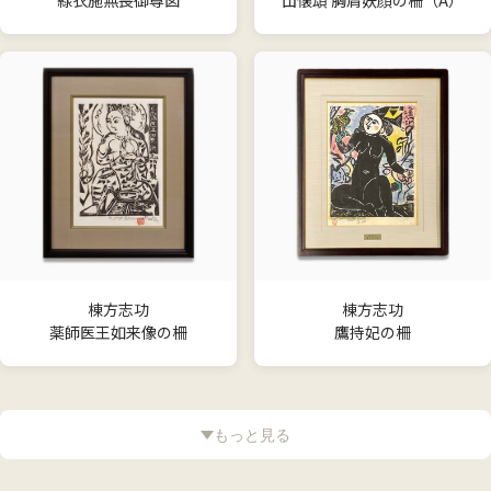
緑衣施無畏御尊図
山懐頌 胸肩妖顔の柵（A）
棟方志功
棟方志功
薬師医王如来像の柵
鷹持妃の柵
もっと見る