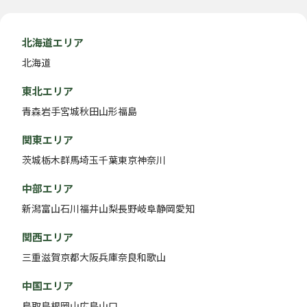
北海道エリア
北海道
東北エリア
青森
岩手
宮城
秋田
山形
福島
関東エリア
茨城
栃木
群馬
埼玉
千葉
東京
神奈川
中部エリア
新潟
富山
石川
福井
山梨
長野
岐阜
静岡
愛知
関西エリア
三重
滋賀
京都
大阪
兵庫
奈良
和歌山
中国エリア
鳥取
島根
岡山
広島
山口