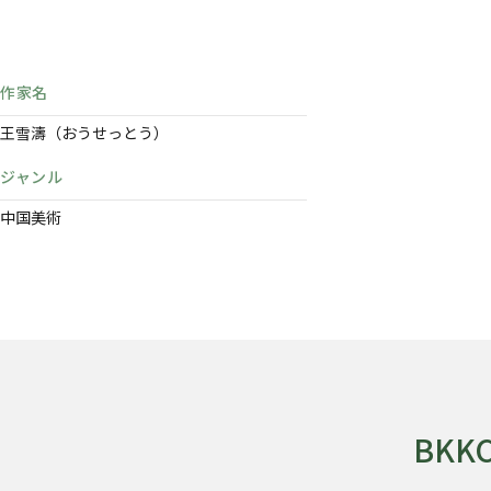
作家名
王雪濤（おうせっとう）
ジャンル
中国美術
BK