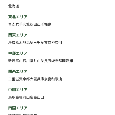
北海道
東北エリア
青森
岩手
宮城
秋田
山形
福島
関東エリア
茨城
栃木
群馬
埼玉
千葉
東京
神奈川
中部エリア
新潟
富山
石川
福井
山梨
長野
岐阜
静岡
愛知
関西エリア
三重
滋賀
京都
大阪
兵庫
奈良
和歌山
中国エリア
鳥取
島根
岡山
広島
山口
四国エリア