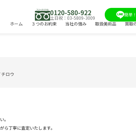
0120-580-922
簡単！
土日祝：03-5809-3009
ホーム
３つのお約束
当社の強み
取扱美術品
買取
イチロウ
い。
がら丁寧に査定いたします。