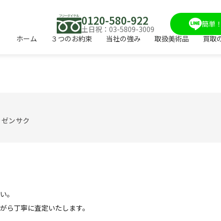
0120-580-922
簡単！
土日祝：03-5809-3009
ホーム
３つのお約束
当社の強み
取扱美術品
買取
ラゼンサク
い。
がら丁寧に査定いたします。