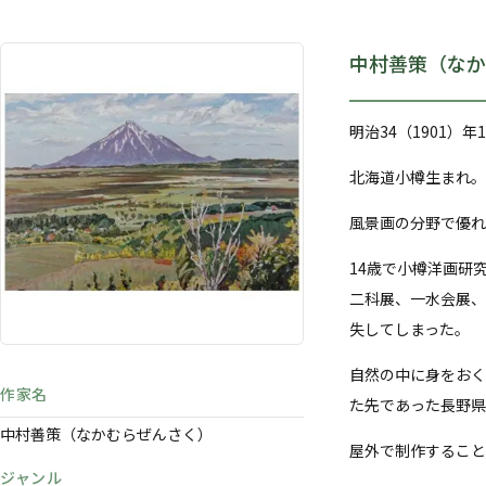
中村善策（なか
明治34（1901）年
北海道小樽生まれ。
風景画の分野で優れ
14歳で小樽洋画研究
二科展、一水会展、
失してしまった。
自然の中に身をおく
作家名
た先であった長野県
中村善策（なかむらぜんさく）
屋外で制作すること
ジャンル