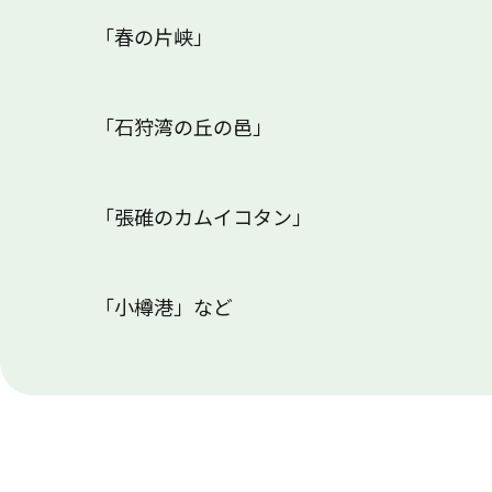
「春の片峡」
「石狩湾の丘の邑」
「張碓のカムイコタン」
「小樽港」など