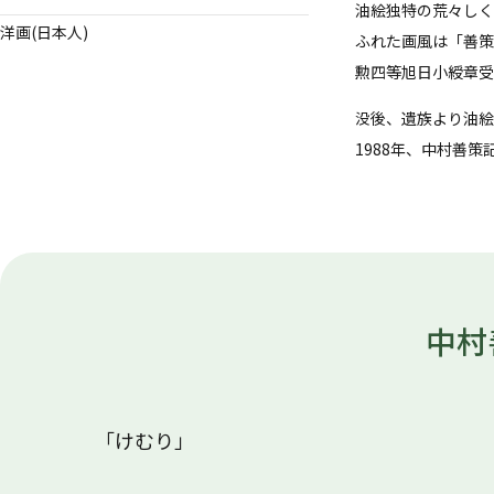
油絵独特の荒々しく
洋画(日本人)
ふれた画風は「善策
勲四等旭日小綬章受
没後、遺族より油絵
1988年、中村善
中村
「けむり」