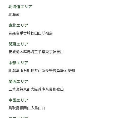
北海道エリア
北海道
東北エリア
青森
岩手
宮城
秋田
山形
福島
関東エリア
茨城
栃木
群馬
埼玉
千葉
東京
神奈川
中部エリア
新潟
富山
石川
福井
山梨
長野
岐阜
静岡
愛知
関西エリア
三重
滋賀
京都
大阪
兵庫
奈良
和歌山
中国エリア
鳥取
島根
岡山
広島
山口