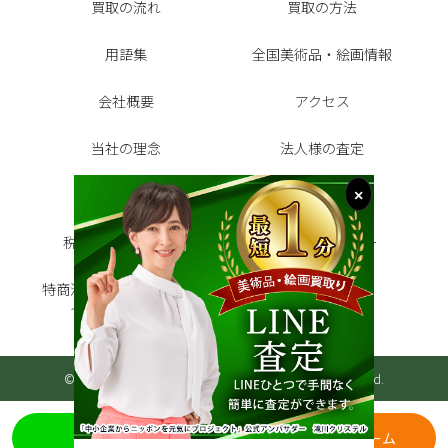
買取の流れ
買取の方法
用語集
全国美術品・絵画情報
会社概要
アクセス
当社の理念
法人様の査定
お客様の声
よくある質問
税金シミュレーター
代表インタビュー
特商法に基づく表記・プラ
サイトマップ
イバシーポリシー
©2026 美術品・絵画買取センター All Rights Reserved.
LINE査定
無料査定フォーム