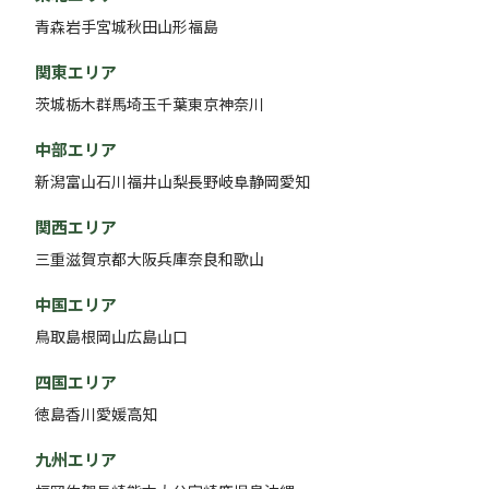
青森
岩手
宮城
秋田
山形
福島
関東エリア
茨城
栃木
群馬
埼玉
千葉
東京
神奈川
中部エリア
新潟
富山
石川
福井
山梨
長野
岐阜
静岡
愛知
関西エリア
三重
滋賀
京都
大阪
兵庫
奈良
和歌山
中国エリア
鳥取
島根
岡山
広島
山口
四国エリア
徳島
香川
愛媛
高知
九州エリア