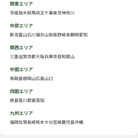
関東エリア
茨城
栃木
群馬
埼玉
千葉
東京
神奈川
中部エリア
新潟
富山
石川
福井
山梨
長野
岐阜
静岡
愛知
関西エリア
三重
滋賀
京都
大阪
兵庫
奈良
和歌山
中国エリア
鳥取
島根
岡山
広島
山口
四国エリア
徳島
香川
愛媛
高知
九州エリア
福岡
佐賀
長崎
熊本
大分
宮崎
鹿児島
沖縄