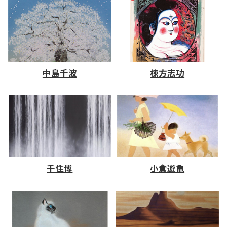
中島千波
棟方志功
千住博
小倉遊亀