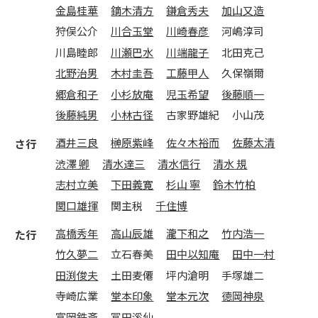
金島桂華
鏑木清方
鎌倉秀夫
加山又造
狩俣公介
川合玉堂
川崎春彦
河嶋淳司
川島睦郎
川瀬巴水
川端龍子
北田克己
北野治男
木村圭吾
工藤甲人
久保嶺爾
郷倉和子
小杉放庵
児玉希望
後藤順一
後藤純男
小林古径
古家野雄紀
小山茂
酒井三良
榊原紫峰
佐々木裕而
佐藤太清
さ行
渋澤 卿
清水達三
清水信行
清水 規
志村立美
下田義寛
杉山 寧
鈴木竹柏
関口雄揮
関主税
千住博
高橋秀年
高山辰雄
瀧下和之
竹内浩一
た行
竹久夢二
立石春美
田中以知庵
田中一村
田渕俊夫
土田麦僊
坪内滄明
手塚雄二
寺崎広業
堂本印象
堂本元次
徳岡神泉
富岡鉄斎
冨田溪仙