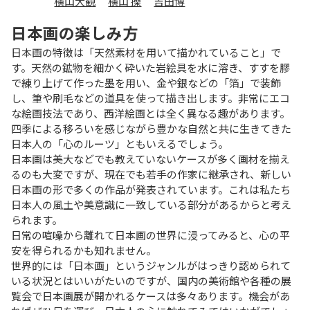
横山大観
横山 操
吉田博
日本画の楽しみ方
日本画の特徴は「天然素材を用いて描かれていること」で
す。天然の鉱物を細かく砕いた岩絵具を水に溶き、すすを膠
で練り上げて作った墨を用い、金や銀などの「箔」で装飾
し、筆や刷毛などの道具を使って描き出します。非常にエコ
な絵画技法であり、西洋絵画とは全く異なる趣があります。
四季による移ろいを感じながら豊かな自然と共に生きてきた
日本人の「心のルーツ」ともいえるでしょう。
日本画は美大などでも教えていないケースが多く画材を揃え
るのも大変ですが、現在でも若手の作家に継承され、新しい
日本画の形で多くの作品が発表されています。これは私たち
日本人の風土や美意識に一致している部分があるからと考え
られます。
日常の喧噪から離れて日本画の世界に浸ってみると、心の平
安を得られるかも知れません。
世界的には「日本画」というジャンルがはっきり認められて
いる状況とはいいがたいのですが、国内の美術館や各種の展
覧会で日本画展が開かれるケースは多々あります。機会があ