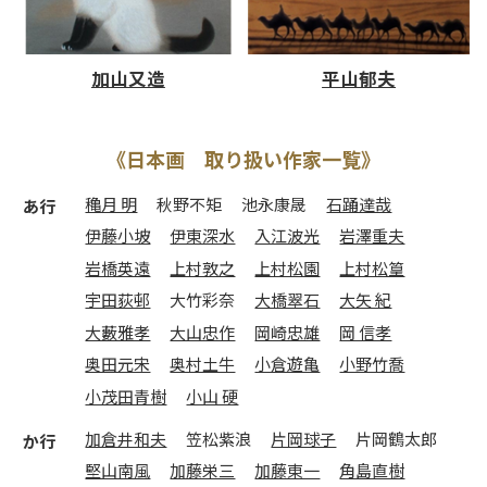
加山又造
平山郁夫
《日本画 取り扱い作家一覧》
穐月 明
秋野不矩
池永康晟
石踊達哉
あ行
伊藤小坡
伊東深水
入江波光
岩澤重夫
岩橋英遠
上村敦之
上村松園
上村松篁
宇田荻邨
大竹彩奈
大橋翠石
大矢 紀
大藪雅孝
大山忠作
岡崎忠雄
岡 信孝
奥田元宋
奥村土牛
小倉遊亀
小野竹喬
小茂田青樹
小山 硬
加倉井和夫
笠松紫浪
片岡球子
片岡鶴太郎
か行
堅山南風
加藤栄三
加藤東一
角島直樹