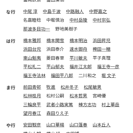
中尾 淳
中島千波
中路融人
中野嘉之
な行
名嘉睦稔
中堀慎治
中村岳陵
中村宗弘
那波多目功一
野地美樹子
橋本雅邦
橋本関雪
橋本明治
浜田昇児
は行
浜田台児
浜田泰介
速水御舟
稗田一穂
東山魁夷
菱田春草
平川敏夫
平子真理
平松礼二
平山郁夫
福井江太郎
福王寺一彦
福王寺法林
福田平八郎
二川和之
堀 文子
前田青邨
牧進
松井冬子
松尾敏男
ま行
松林桂月
松村公嗣
松本哲男
宮崎優
三輪良平
武者小路実篤
棟方志功
村上華岳
望月春江
森田りえ子
安田靫彦
山口華楊
山口蓬春
山本丘人
や行