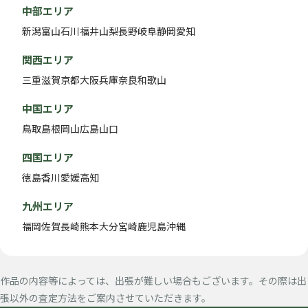
中部エリア
新潟
富山
石川
福井
山梨
長野
岐阜
静岡
愛知
関西エリア
三重
滋賀
京都
大阪
兵庫
奈良
和歌山
中国エリア
鳥取
島根
岡山
広島
山口
四国エリア
徳島
香川
愛媛
高知
九州エリア
福岡
佐賀
長崎
熊本
大分
宮崎
鹿児島
沖縄
作品の内容等によっては、出張が難しい場合もございます。その際は出
張以外の査定方法をご案内させていただきます。