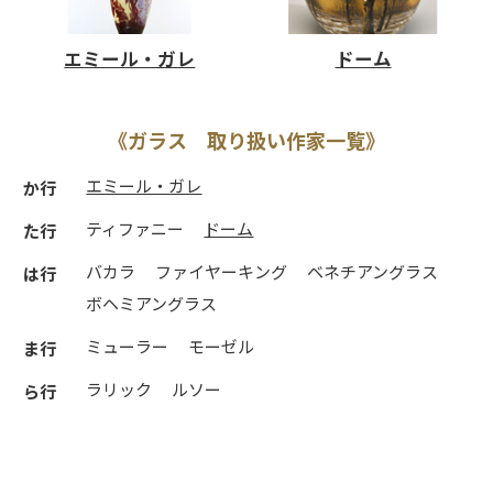
エミール・ガレ
ドーム
《ガラス 取り扱い作家一覧》
エミール・ガレ
か行
ティファニー
ドーム
た行
バカラ
ファイヤーキング
ベネチアングラス
は行
ボヘミアングラス
ミューラー
モーゼル
ま行
ラリック
ルソー
ら行