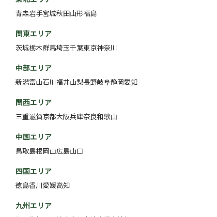
青森
岩手
宮城
秋田
山形
福島
関東エリア
茨城
栃木
群馬
埼玉
千葉
東京
神奈川
中部エリア
新潟
富山
石川
福井
山梨
長野
岐阜
静岡
愛知
関西エリア
三重
滋賀
京都
大阪
兵庫
奈良
和歌山
中国エリア
鳥取
島根
岡山
広島
山口
四国エリア
徳島
香川
愛媛
高知
九州エリア