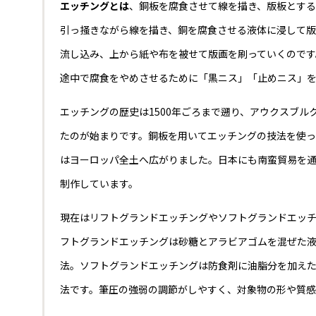
エッチングとは
、銅板を腐食させて線を描き、版板とする
引っ掻きながら線を描き、銅を腐食させる液体に浸して
流し込み、上から紙や布を被せて版画を刷っていくのです
途中で腐食をやめさせるために「黒ニス」「止めニス」を
エッチングの歴史は1500年ごろまで遡り、アウクスブ
たのが始まりです。銅板を用いてエッチングの技法を使っ
はヨーロッパ全土へ広がりました。日本にも南蛮貿易を通
制作しています。
現在はリフトグランドエッチングやソフトグランドエッチ
フトグランドエッチングは砂糖とアラビアゴムを混ぜた
法。ソフトグランドエッチングは防食剤に油脂分を加え
法です。筆圧の強弱の調節がしやすく、対象物の形や質感