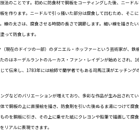
技法のことです。初めに防食材で銅板をコーティングした後、ニードル
版板を作ります。ニードルで引っ掻いた部分は腐食して凹むため、そこに
。線の太さは、腐食させる時間の長さで調節します。細い線を描きたい
塗って防食します。
ルク（現在のドイツの一部）のダニエル・ホッファーという芸術家が、鉄
たのはネーデルラントのルーカス・ファン・レイデンが始めとされ、1
じて伝来し、1783年には絵師で蘭学者でもある司馬江漢がエッチング
ングなどのバリエーションが増えており、多彩な作品が生み出されてい
液体で銅板の上に直接絵を描き、防食剤を引いた後ぬるま湯につけて腐
たものを銅板に引き、その上に乗せた紙にクレヨンや鉛筆で描画して腐
をリアルに表現できます。