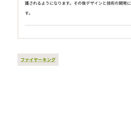
護されるようになります。その後デザインと技術の開発
す。
過
ファイヤーキング
去
の
投
稿