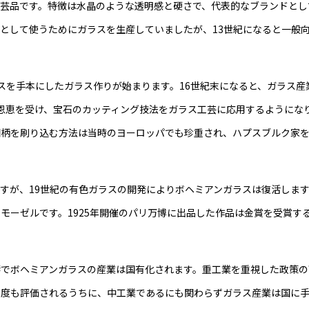
芸品です。特徴は水晶のような透明感と硬さで、代表的なブランドとし
として使うためにガラスを生産していましたが、13世紀になると一般
ラスを手本にしたガラス作りが始まります。16世紀末になると、ガラス産
恩恵を受け、宝石のカッティング技法をガラス工芸に応用するようにな
図柄を刷り込む方法は当時のヨーロッパでも珍重され、ハプスブルク家
すが、19世紀の有色ガラスの開発によりボヘミアンガラスは復活しま
モーゼルです。1925年開催のパリ万博に出品した作品は金賞を受賞す
響でボヘミアンガラスの産業は国有化されます。重工業を重視した政策の
何度も評価されるうちに、中工業であるにも関わらずガラス産業は国に