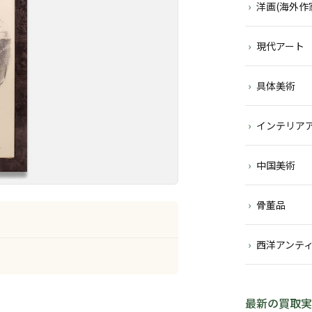
洋画(海外作
現代アート
具体美術
インテリア
中国美術
骨董品
西洋アンテ
最新の買取実