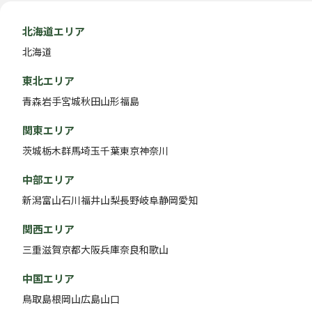
北海道エリア
北海道
東北エリア
青森
岩手
宮城
秋田
山形
福島
関東エリア
茨城
栃木
群馬
埼玉
千葉
東京
神奈川
中部エリア
新潟
富山
石川
福井
山梨
長野
岐阜
静岡
愛知
関西エリア
三重
滋賀
京都
大阪
兵庫
奈良
和歌山
中国エリア
鳥取
島根
岡山
広島
山口