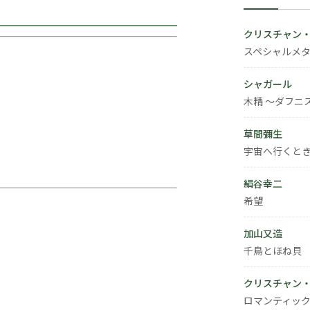
クリスチャン
スペシャルメタ
シャガール
木精 ～ダフニ
草間彌生
宇宙へ行くと
絹谷幸二
希望
加山又造
千鳥とほね貝
クリスチャン
ロマンティック