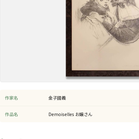
作家名
金子國義
作品名
Demoiselles お嬢さん