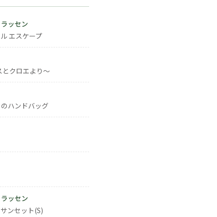
・ラッセン
ル エスケープ
スとクロエより～
きのハンドバッグ
・ラッセン
サンセット(S)