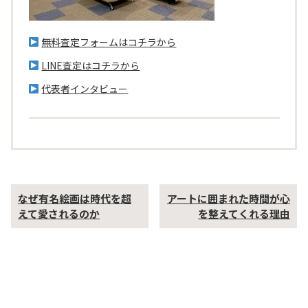
無料査定フォームはコチラから
LINE査定はコチラから
代表者インタビュー
過
次
なぜ有名絵画は時代を超
アートに囲まれた時間が心
去
の
えて愛されるのか
を整えてくれる理由
の
投
投
稿
稿