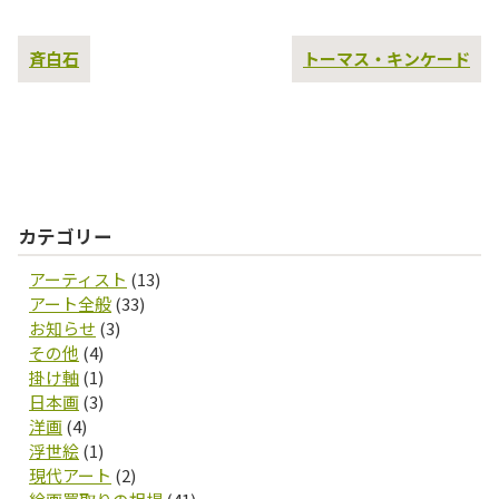
過
次
斉白石
トーマス・キンケード
去
の
の
投
投
稿
稿
カテゴリー
アーティスト
(13)
アート全般
(33)
お知らせ
(3)
その他
(4)
掛け軸
(1)
日本画
(3)
洋画
(4)
浮世絵
(1)
現代アート
(2)