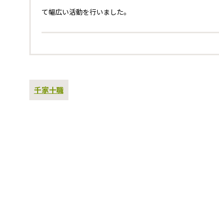
て幅広い活動を行いました。
過
千家十職
去
の
投
稿