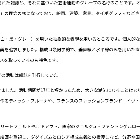
行された雑誌と、それに基づいた芸術運動のグループの名称のことです。
」の理念の核になっており、絵画、建築、家具、タイポグラフィなどさ
（白・黒・グレー）を用いた抽象的な表現を用いるところです。個人的
な美を追求しました。構成は幾何学的で、垂直線と水平線のみを用いた直
スを取っているのも特色です。
プの活動は雑誌を刊行していた
きました。活動期間が17年と短かったため、大きな潮流になることはあ
を作るディック・ブルーナや、フランスのファッションブランド「イヴ・
ートフェルトやJ.J.P.アウト、画家のジョルジュ・ファントンゲルロ
象絵画を重視し、ダダイズムとロシア構成主義との橋渡しなど、分野や国