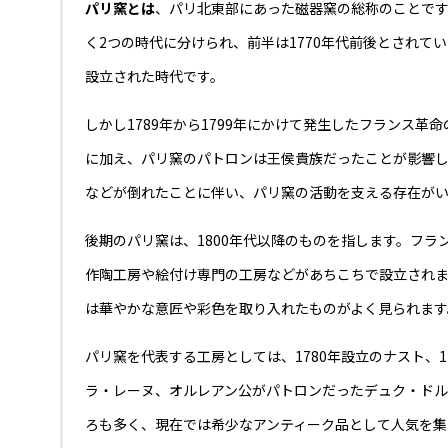
パリ窯とは
、パリ北東部にあった磁器窯の総称のことです。
く2つの時代に分けられ、前半は1770年代前後とされ
設立された時代です。
しかし1789年から1799年にかけて発生したフランス
に加え、パリ窯のパトロンは王侯貴族だったことが影響
などが倒れたことに伴い、パリ窯の活動を支える存在が
後期のパリ窯は、1800年代以降のものを指します。フ
作陶工房や絵付け専門の工房などがあちこちで設立され
は華やかな意匠や彩色を取り入れたものがよく見られます
パリ窯を代表する工房としては、1780年設立のナスト、
ラ・レーヌ、オルレアン公がパトロンだったデュク・ドル
ろも多く、現在では希少なアンティーク品として人気を集