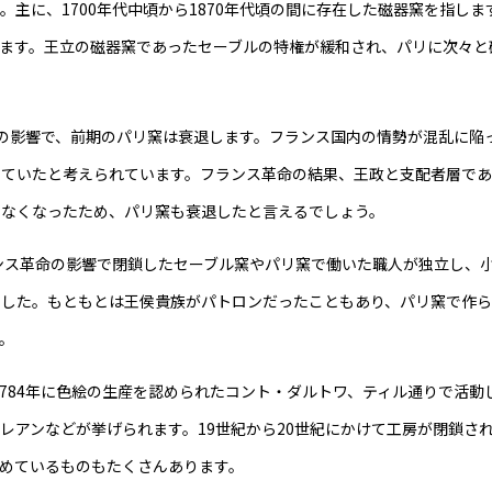
主に、1700年代中頃から1870年代頃の間に存在した磁器窯を指しま
ています。王立の磁器窯であったセーブルの特権が緩和され、パリに次々と
革命の影響で、前期のパリ窯は衰退します。フランス国内の情勢が混乱に陥
していたと考えられています。フランス革命の結果、王政と支配者層で
いなくなったため、パリ窯も衰退したと言えるでしょう。
ランス革命の影響で閉鎖したセーブル窯やパリ窯で働いた職人が独立し、
ました。もともとは王侯貴族がパトロンだったこともあり、パリ窯で作
。
1784年に色絵の生産を認められたコント・ダルトワ、ティル通りで活動
レアンなどが挙げられます。19世紀から20世紀にかけて工房が閉鎖さ
めているものもたくさんあります。