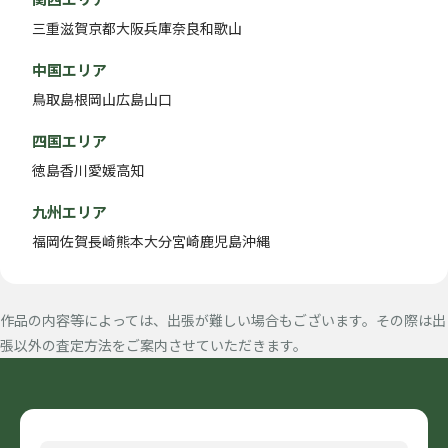
三重
滋賀
京都
大阪
兵庫
奈良
和歌山
中国エリア
鳥取
島根
岡山
広島
山口
四国エリア
徳島
香川
愛媛
高知
九州エリア
福岡
佐賀
長崎
熊本
大分
宮崎
鹿児島
沖縄
作品の内容等によっては、出張が難しい場合もございます。その際は出
張以外の査定方法をご案内させていただきます。