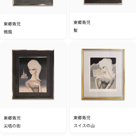
東郷青児
東郷青児
髪
微風
東郷青児
東郷青児
スイスの山
尖塔の街