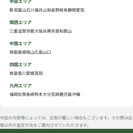
中部エリア
新潟
富山
石川
福井
山梨
長野
岐阜
静岡
愛知
関西エリア
三重
滋賀
京都
大阪
兵庫
奈良
和歌山
中国エリア
鳥取
島根
岡山
広島
山口
四国エリア
徳島
香川
愛媛
高知
九州エリア
福岡
佐賀
長崎
熊本
大分
宮崎
鹿児島
沖縄
作品の内容等によっては、出張が難しい場合もございます。その際は出
張以外の査定方法をご案内させていただきます。