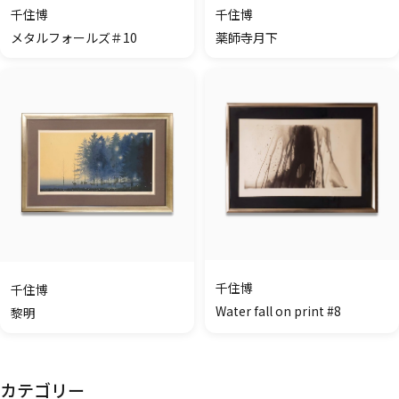
千住博
千住博
メタルフォールズ＃10
薬師寺月下
千住博
千住博
Water fall on print #8
黎明
カテゴリー