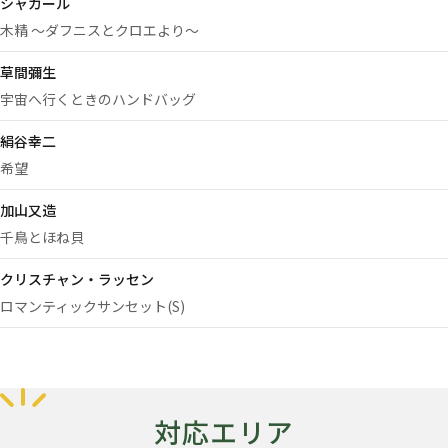
シャガール
木精 ～ダフニスとクロエより～
草間彌生
宇宙へ行くときのハンドバッグ
絹谷幸二
希望
加山又造
千鳥とほね貝
クリスチャン・ラッセン
ロマンティックサンセット(S)
対応エリア