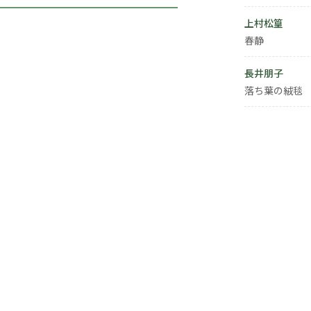
上村松篁
春静
長井朋子
落ち葉の絨毯