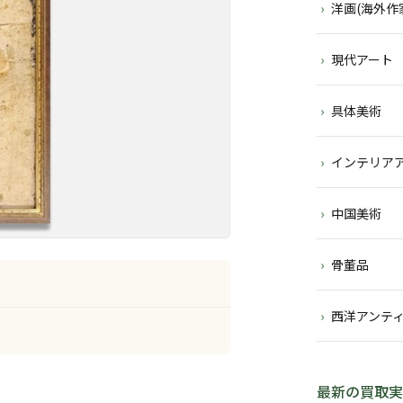
洋画(海外作
現代アート
具体美術
インテリア
中国美術
骨董品
西洋アンテ
最新の買取実