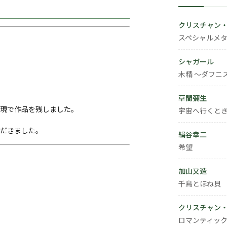
クリスチャン
スペシャルメタ
シャガール
木精 ～ダフニ
草間彌生
現で作品を残しました。
宇宙へ行くと
だきました。
絹谷幸二
希望
加山又造
千鳥とほね貝
クリスチャン
ロマンティック