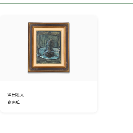
須田剋太
京南瓜