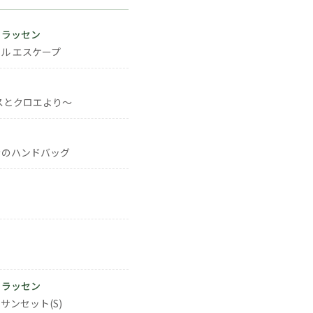
・ラッセン
ル エスケープ
スとクロエより～
きのハンドバッグ
・ラッセン
サンセット(S)