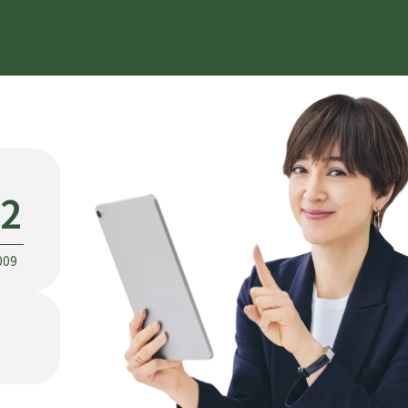
22
009