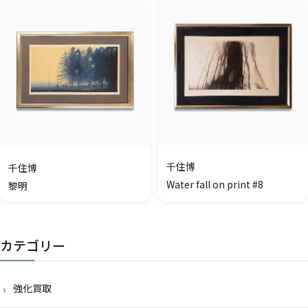
千住博
千住博
Water fall on print #8
黎明
カテゴリー
強化買取