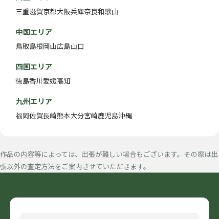
三重
滋賀
京都
大阪
兵庫
奈良
和歌山
中国エリア
鳥取
島根
岡山
広島
山口
四国エリア
徳島
香川
愛媛
高知
九州エリア
福岡
佐賀
長崎
熊本
大分
宮崎
鹿児島
沖縄
作品の内容等によっては、出張が難しい場合もございます。その際は出
張以外の査定方法をご案内させていただきます。