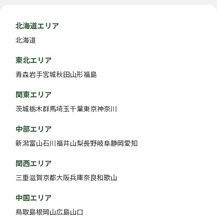
北海道エリア
北海道
東北エリア
青森
岩手
宮城
秋田
山形
福島
関東エリア
茨城
栃木
群馬
埼玉
千葉
東京
神奈川
中部エリア
新潟
富山
石川
福井
山梨
長野
岐阜
静岡
愛知
関西エリア
三重
滋賀
京都
大阪
兵庫
奈良
和歌山
中国エリア
鳥取
島根
岡山
広島
山口