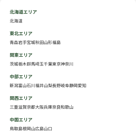
北海道エリア
北海道
東北エリア
青森
岩手
宮城
秋田
山形
福島
関東エリア
茨城
栃木
群馬
埼玉
千葉
東京
神奈川
中部エリア
新潟
富山
石川
福井
山梨
長野
岐阜
静岡
愛知
関西エリア
三重
滋賀
京都
大阪
兵庫
奈良
和歌山
中国エリア
鳥取
島根
岡山
広島
山口