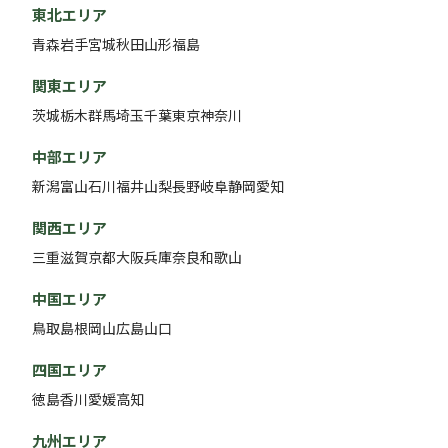
東北エリア
青森
岩手
宮城
秋田
山形
福島
関東エリア
茨城
栃木
群馬
埼玉
千葉
東京
神奈川
中部エリア
新潟
富山
石川
福井
山梨
長野
岐阜
静岡
愛知
関西エリア
三重
滋賀
京都
大阪
兵庫
奈良
和歌山
中国エリア
鳥取
島根
岡山
広島
山口
四国エリア
徳島
香川
愛媛
高知
九州エリア