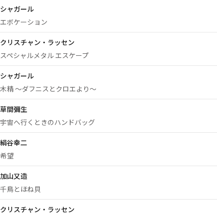
シャガール
エボケーション
クリスチャン・ラッセン
スペシャルメタル エスケープ
シャガール
木精 ～ダフニスとクロエより～
草間彌生
宇宙へ行くときのハンドバッグ
絹谷幸二
希望
加山又造
千鳥とほね貝
クリスチャン・ラッセン