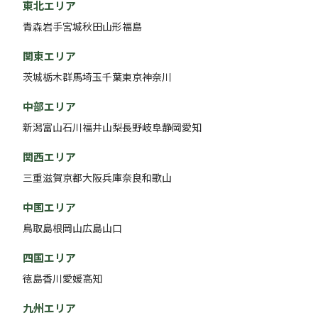
東北エリア
青森
岩手
宮城
秋田
山形
福島
関東エリア
茨城
栃木
群馬
埼玉
千葉
東京
神奈川
中部エリア
新潟
富山
石川
福井
山梨
長野
岐阜
静岡
愛知
関西エリア
三重
滋賀
京都
大阪
兵庫
奈良
和歌山
中国エリア
鳥取
島根
岡山
広島
山口
四国エリア
徳島
香川
愛媛
高知
九州エリア