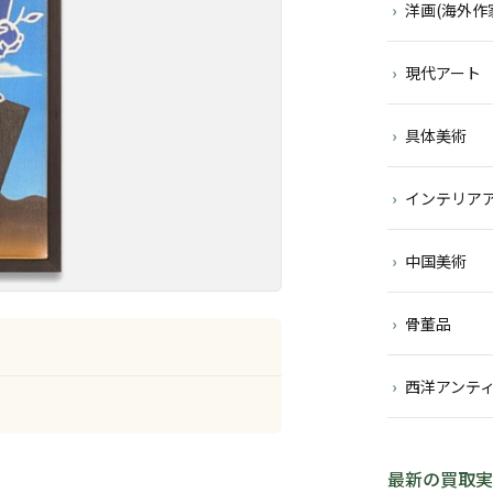
洋画(海外作
現代アート
具体美術
インテリア
中国美術
骨董品
西洋アンテ
最新の買取実