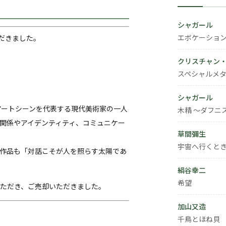
シャガール
エボケーショ
いただきました。
クリスチャン
スペシャルメタ
シャガール
アートシーンを代表する現代美術家の一人
木精 ～ダフニ
関係やアイデンティティ、コミュニケー
草間彌生
宇宙へ行くと
作品も「対話こそが人を照らす太陽であ
絹谷幸二
希望
ただき、ご売却いただきました。
加山又造
千鳥とほね貝