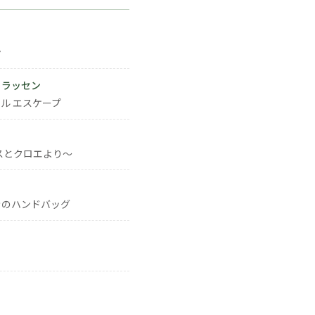
ン
・ラッセン
ル エスケープ
スとクロエより～
きのハンドバッグ