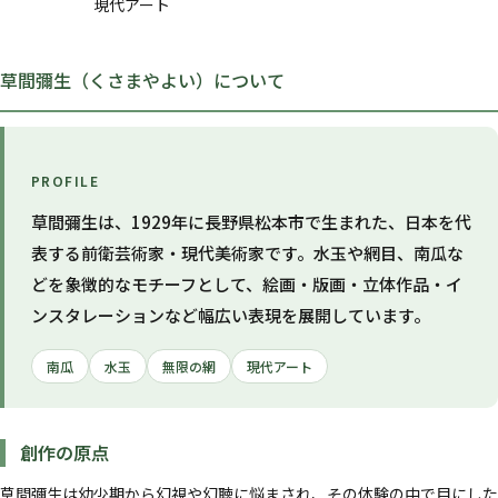
現代アート
草間彌生（くさまやよい）について
PROFILE
草間彌生は、1929年に長野県松本市で生まれた、日本を代
表する前衛芸術家・現代美術家です。水玉や網目、南瓜な
どを象徴的なモチーフとして、絵画・版画・立体作品・イ
ンスタレーションなど幅広い表現を展開しています。
南瓜
水玉
無限の網
現代アート
創作の原点
草間彌生は幼少期から幻視や幻聴に悩まされ、その体験の中で目にした