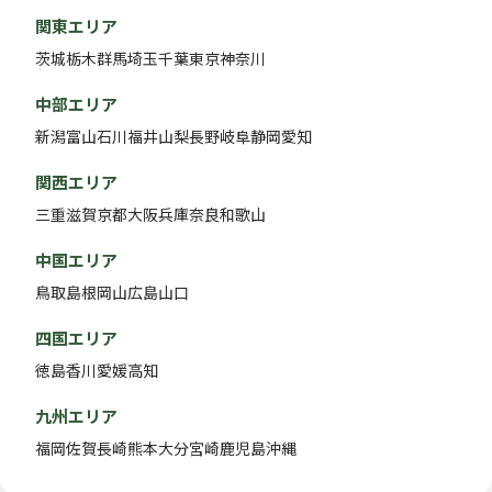
関東エリア
茨城
栃木
群馬
埼玉
千葉
東京
神奈川
中部エリア
新潟
富山
石川
福井
山梨
長野
岐阜
静岡
愛知
関西エリア
三重
滋賀
京都
大阪
兵庫
奈良
和歌山
中国エリア
鳥取
島根
岡山
広島
山口
四国エリア
徳島
香川
愛媛
高知
九州エリア
福岡
佐賀
長崎
熊本
大分
宮崎
鹿児島
沖縄