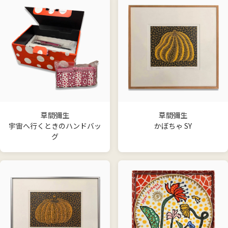
草間彌生
草間彌生
宇宙へ行くときのハンドバッ
かぼちゃ SY
グ