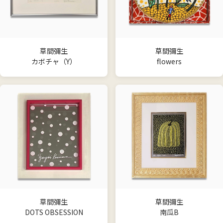
草間彌生
草間彌生
カボチャ（Y）
flowers
草間彌生
草間彌生
DOTS OBSESSION
南瓜B