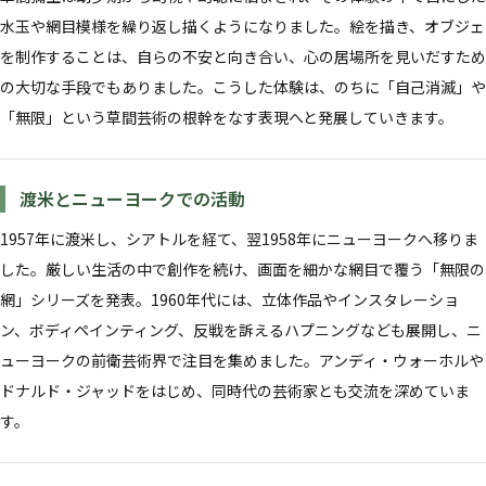
水玉や網目模様を繰り返し描くようになりました。絵を描き、オブジェ
を制作することは、自らの不安と向き合い、心の居場所を見いだすため
の大切な手段でもありました。こうした体験は、のちに「自己消滅」や
「無限」という草間芸術の根幹をなす表現へと発展していきます。
渡米とニューヨークでの活動
1957年に渡米し、シアトルを経て、翌1958年にニューヨークへ移りま
した。厳しい生活の中で創作を続け、画面を細かな網目で覆う「無限の
網」シリーズを発表。1960年代には、立体作品やインスタレーショ
ン、ボディペインティング、反戦を訴えるハプニングなども展開し、ニ
ューヨークの前衛芸術界で注目を集めました。アンディ・ウォーホルや
ドナルド・ジャッドをはじめ、同時代の芸術家とも交流を深めていま
す。