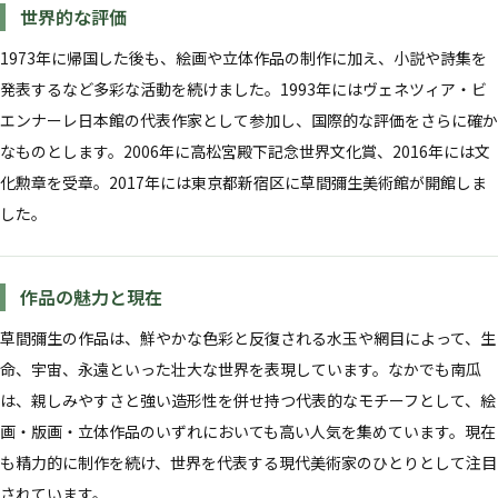
世界的な評価
1973年に帰国した後も、絵画や立体作品の制作に加え、小説や詩集を
発表するなど多彩な活動を続けました。1993年にはヴェネツィア・ビ
エンナーレ日本館の代表作家として参加し、国際的な評価をさらに確か
なものとします。2006年に高松宮殿下記念世界文化賞、2016年には文
化勲章を受章。2017年には東京都新宿区に草間彌生美術館が開館しま
した。
作品の魅力と現在
草間彌生の作品は、鮮やかな色彩と反復される水玉や網目によって、生
命、宇宙、永遠といった壮大な世界を表現しています。なかでも南瓜
は、親しみやすさと強い造形性を併せ持つ代表的なモチーフとして、絵
画・版画・立体作品のいずれにおいても高い人気を集めています。現在
も精力的に制作を続け、世界を代表する現代美術家のひとりとして注目
されています。