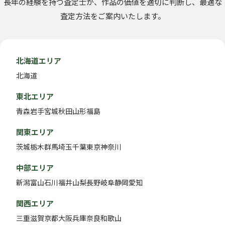
長年の経験を持つ査定士が、作品の価値を適切に判断し、最適な
査定方法をご案内いたします。
北海道エリア
北海道
東北エリア
青森
岩手
宮城
秋田
山形
福島
関東エリア
茨城
栃木
群馬
埼玉
千葉
東京
神奈川
中部エリア
新潟
富山
石川
福井
山梨
長野
岐阜
静岡
愛知
関西エリア
三重
滋賀
京都
大阪
兵庫
奈良
和歌山