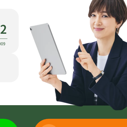
22
009