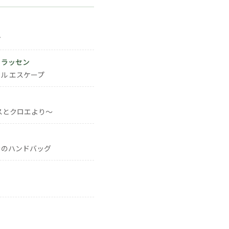
ン
・ラッセン
ル エスケープ
スとクロエより～
きのハンドバッグ