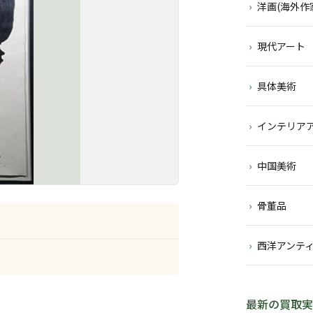
洋画(海外作
現代アート
具体美術
インテリア
中国美術
骨董品
西洋アンテ
最新の買取実