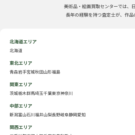
美術品・絵画買取センターでは、
長年の経験を持つ査定士が、作品
北海道エリア
北海道
東北エリア
青森
岩手
宮城
秋田
山形
福島
関東エリア
茨城
栃木
群馬
埼玉
千葉
東京
神奈川
中部エリア
新潟
富山
石川
福井
山梨
長野
岐阜
静岡
愛知
関西エリア