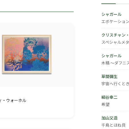
シャガール
エボケーショ
クリスチャン
スペシャルメタ
シャガール
木精 ～ダフニ
草間彌生
宇宙へ行くと
絹谷幸二
ィ・ウォーホル
希望
加山又造
千鳥とほね貝