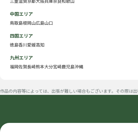
三重
滋賀
京都
大阪
兵庫
奈良
和歌山
中国エリア
鳥取
島根
岡山
広島
山口
四国エリア
徳島
香川
愛媛
高知
九州エリア
福岡
佐賀
長崎
熊本
大分
宮崎
鹿児島
沖縄
作品の内容等によっては、出張が難しい場合もございます。その際は出