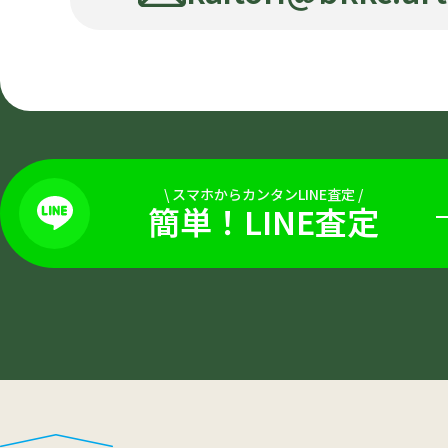
\
スマホからカンタンLINE査定
/
簡単！LINE査定