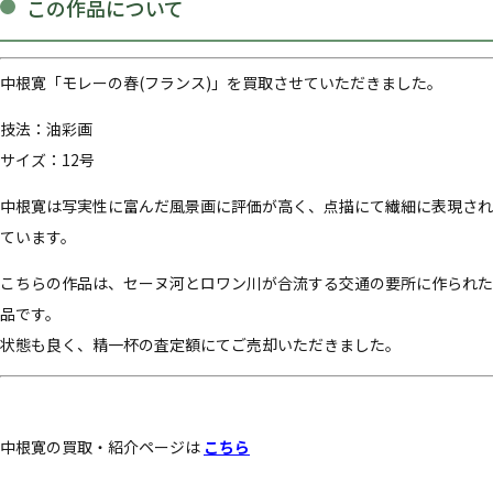
この作品について
中根寛「モレーの春(フランス)」を買取させていただきました。
技法：油彩画
サイズ：12号
中根寛は写実性に富んだ風景画に評価が高く、点描にて繊細に表現され
ています。
こちらの作品は、セーヌ河とロワン川が合流する交通の要所に作られた
品です。
状態も良く、精一杯の査定額にてご売却いただきました。
中根寛の買取・紹介ページは
こちら