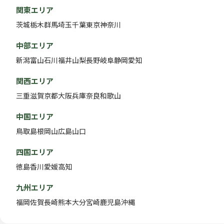
関東エリア
茨城
栃木
群馬
埼玉
千葉
東京
神奈川
中部エリア
新潟
富山
石川
福井
山梨
長野
岐阜
静岡
愛知
関西エリア
三重
滋賀
京都
大阪
兵庫
奈良
和歌山
中国エリア
鳥取
島根
岡山
広島
山口
四国エリア
徳島
香川
愛媛
高知
九州エリア
福岡
佐賀
長崎
熊本
大分
宮崎
鹿児島
沖縄