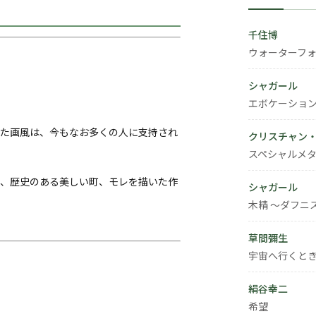
千住博
ウォーターフ
シャガール
エボケーショ
た画風は、今もなお多くの人に支持され
クリスチャン
スペシャルメタ
、歴史のある美しい町、モレを描いた作
シャガール
木精 ～ダフニ
草間彌生
宇宙へ行くと
絹谷幸二
希望