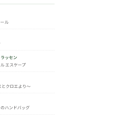
ォール
ン
・ラッセン
ル エスケープ
スとクロエより～
きのハンドバッグ