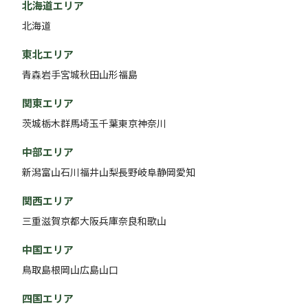
北海道エリア
北海道
東北エリア
青森
岩手
宮城
秋田
山形
福島
関東エリア
茨城
栃木
群馬
埼玉
千葉
東京
神奈川
中部エリア
新潟
富山
石川
福井
山梨
長野
岐阜
静岡
愛知
関西エリア
三重
滋賀
京都
大阪
兵庫
奈良
和歌山
中国エリア
鳥取
島根
岡山
広島
山口
四国エリア