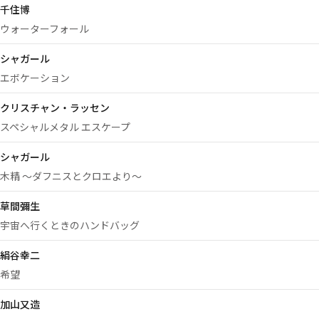
千住博
ウォーターフォール
シャガール
エボケーション
クリスチャン・ラッセン
スペシャルメタル エスケープ
シャガール
木精 ～ダフニスとクロエより～
草間彌生
宇宙へ行くときのハンドバッグ
絹谷幸二
希望
加山又造