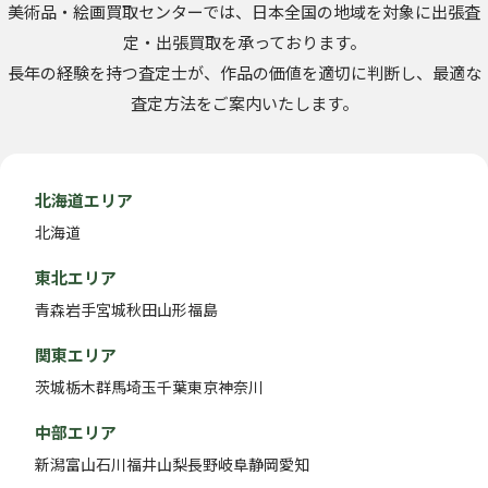
美術品・絵画買取センターでは、日本全国の地域を対象に出張査
定・出張買取を承っております。
長年の経験を持つ査定士が、作品の価値を適切に判断し、最適な
査定方法をご案内いたします。
北海道エリア
北海道
東北エリア
青森
岩手
宮城
秋田
山形
福島
関東エリア
茨城
栃木
群馬
埼玉
千葉
東京
神奈川
中部エリア
新潟
富山
石川
福井
山梨
長野
岐阜
静岡
愛知