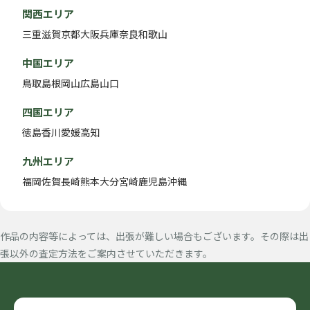
関西エリア
三重
滋賀
京都
大阪
兵庫
奈良
和歌山
中国エリア
鳥取
島根
岡山
広島
山口
四国エリア
徳島
香川
愛媛
高知
九州エリア
福岡
佐賀
長崎
熊本
大分
宮崎
鹿児島
沖縄
作品の内容等によっては、出張が難しい場合もございます。その際は出
張以外の査定方法をご案内させていただきます。