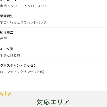
木精 ～ダフニスとクロエより～
草間彌生
宇宙へ行くときのハンドバッグ
絹谷幸二
希望
加山又造
千鳥とほね貝
クリスチャン・ラッセン
ロマンティックサンセット(S)
対応エリア