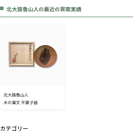
北大路魯山人の最近の買取実績
北大路魯山人
木の葉文 平菓子器
カテゴリー