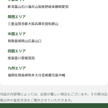
新潟
富山
石川
福井
山梨
長野
岐阜
静岡
愛知
関西エリア
三重
滋賀
京都
大阪
兵庫
奈良
和歌山
中国エリア
鳥取
島根
岡山
広島
山口
四国エリア
徳島
香川
愛媛
高知
九州エリア
福岡
佐賀
長崎
熊本
大分
宮崎
鹿児島
沖縄
作品の内容等によっては、出張が難しい場合もございます。その際は出
張以外の査定方法をご案内させていただきます。