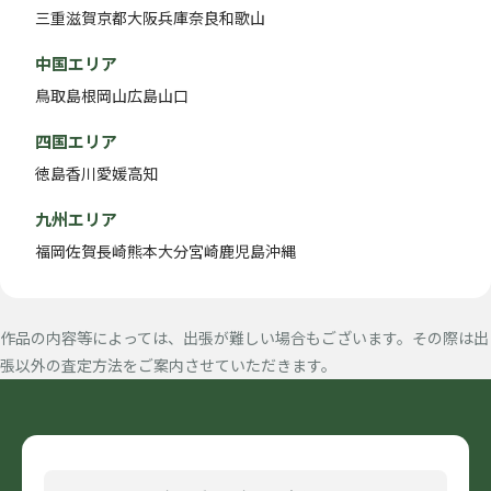
三重
滋賀
京都
大阪
兵庫
奈良
和歌山
中国エリア
鳥取
島根
岡山
広島
山口
四国エリア
徳島
香川
愛媛
高知
九州エリア
福岡
佐賀
長崎
熊本
大分
宮崎
鹿児島
沖縄
作品の内容等によっては、出張が難しい場合もございます。その際は出
張以外の査定方法をご案内させていただきます。