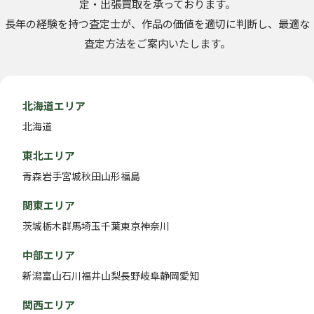
定・出張買取を承っております。
長年の経験を持つ査定士が、作品の価値を適切に判断し、最適な
査定方法をご案内いたします。
北海道エリア
北海道
東北エリア
青森
岩手
宮城
秋田
山形
福島
関東エリア
茨城
栃木
群馬
埼玉
千葉
東京
神奈川
中部エリア
新潟
富山
石川
福井
山梨
長野
岐阜
静岡
愛知
関西エリア