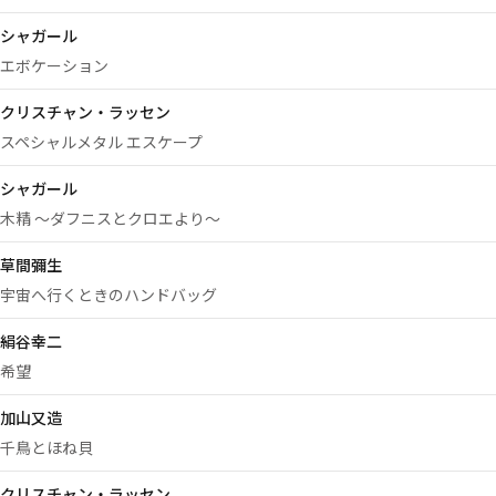
シャガール
エボケーション
クリスチャン・ラッセン
スペシャルメタル エスケープ
シャガール
木精 ～ダフニスとクロエより～
草間彌生
宇宙へ行くときのハンドバッグ
絹谷幸二
希望
加山又造
千鳥とほね貝
クリスチャン・ラッセン