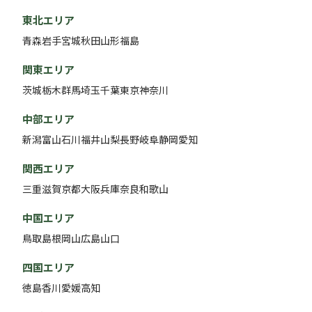
東北エリア
青森
岩手
宮城
秋田
山形
福島
関東エリア
茨城
栃木
群馬
埼玉
千葉
東京
神奈川
中部エリア
新潟
富山
石川
福井
山梨
長野
岐阜
静岡
愛知
関西エリア
三重
滋賀
京都
大阪
兵庫
奈良
和歌山
中国エリア
鳥取
島根
岡山
広島
山口
四国エリア
徳島
香川
愛媛
高知