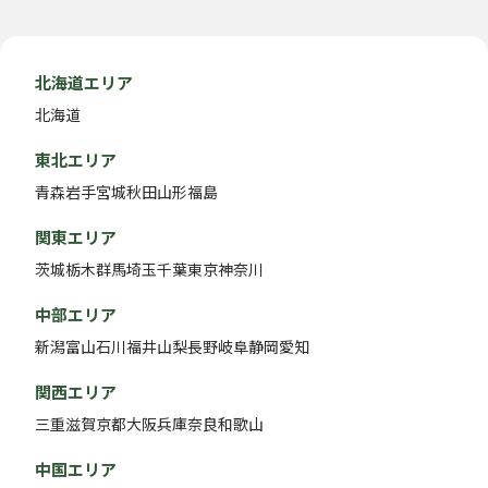
北海道エリア
北海道
東北エリア
青森
岩手
宮城
秋田
山形
福島
関東エリア
茨城
栃木
群馬
埼玉
千葉
東京
神奈川
中部エリア
新潟
富山
石川
福井
山梨
長野
岐阜
静岡
愛知
関西エリア
三重
滋賀
京都
大阪
兵庫
奈良
和歌山
中国エリア