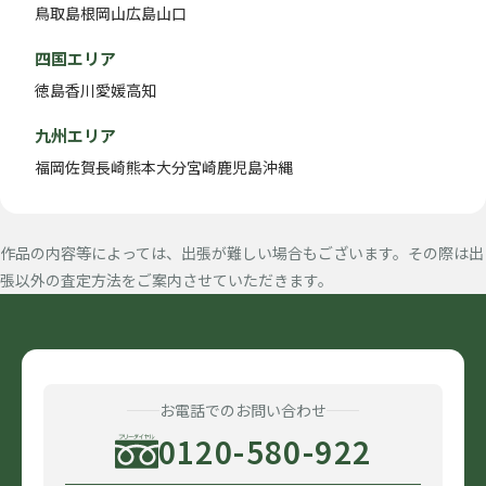
鳥取
島根
岡山
広島
山口
四国エリア
徳島
香川
愛媛
高知
九州エリア
福岡
佐賀
長崎
熊本
大分
宮崎
鹿児島
沖縄
作品の内容等によっては、出張が難しい場合もございます。その際は出
張以外の査定方法をご案内させていただきます。
お電話でのお問い合わせ
0120-580-922