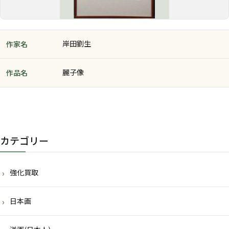
岸田劉生
作家名
麗子像
作品名
カテゴリー
強化買取
日本画