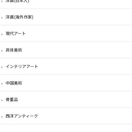
洋画(日本人)
洋画(海外作家)
現代アート
具体美術
インテリアアート
中国美術
骨董品
西洋アンティーク