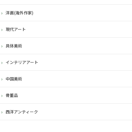
洋画(海外作家)
現代アート
具体美術
インテリアアート
中国美術
骨董品
西洋アンティーク