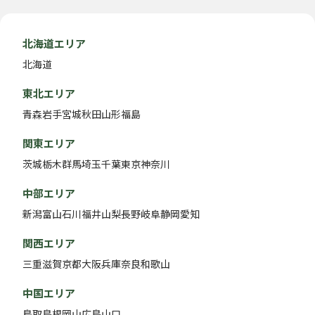
北海道エリア
北海道
東北エリア
青森
岩手
宮城
秋田
山形
福島
関東エリア
茨城
栃木
群馬
埼玉
千葉
東京
神奈川
中部エリア
新潟
富山
石川
福井
山梨
長野
岐阜
静岡
愛知
関西エリア
三重
滋賀
京都
大阪
兵庫
奈良
和歌山
中国エリア
鳥取
島根
岡山
広島
山口