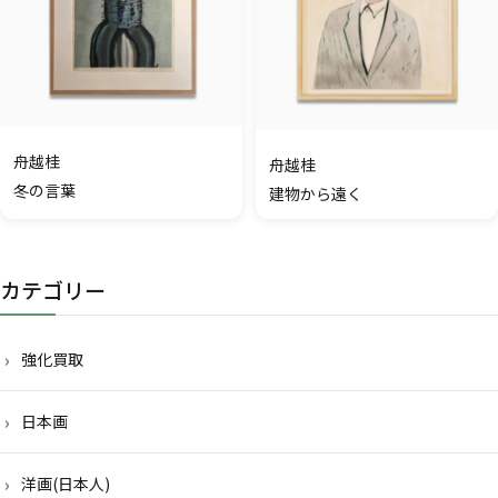
舟越桂
舟越桂
冬の言葉
建物から遠く
カテゴリー
強化買取
日本画
洋画(日本人)