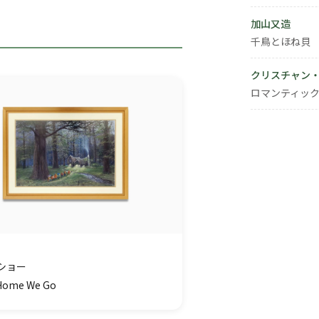
加山又造
千鳥とほね貝
クリスチャン
ロマンティック
ショー
 Home We Go