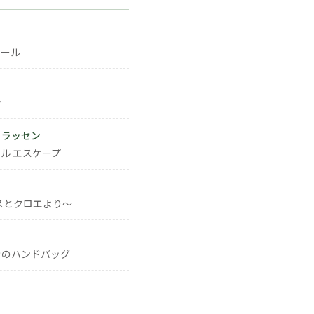
ォール
ン
・ラッセン
ル エスケープ
スとクロエより～
きのハンドバッグ