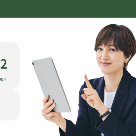
22
009