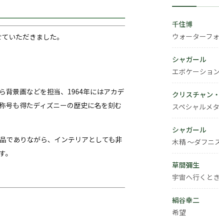
千住博
ウォーターフ
買取させていただきました。
シャガール
エボケーショ
背景画などを担当、1964年にはアカデ
クリスチャン
称号も得たディズニーの歴史に名を刻む
スペシャルメタ
シャガール
品でありながら、インテリアとしても非
木精 ～ダフニ
す。
草間彌生
宇宙へ行くと
絹谷幸二
希望