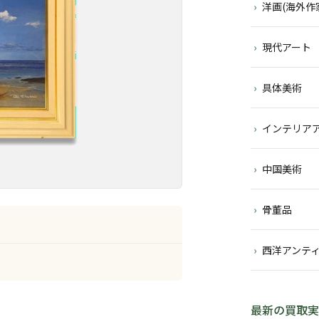
洋画(海外作
現代アート
具体美術
インテリア
中国美術
骨董品
西洋アンテ
最新の買取実