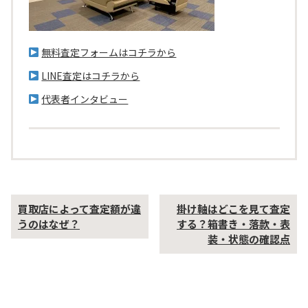
無料査定フォームはコチラから
LINE査定はコチラから
代表者インタビュー
過
次
買取店によって査定額が違
掛け軸はどこを見て査定
去
の
うのはなぜ？
する？箱書き・落款・表
の
投
装・状態の確認点
投
稿
稿